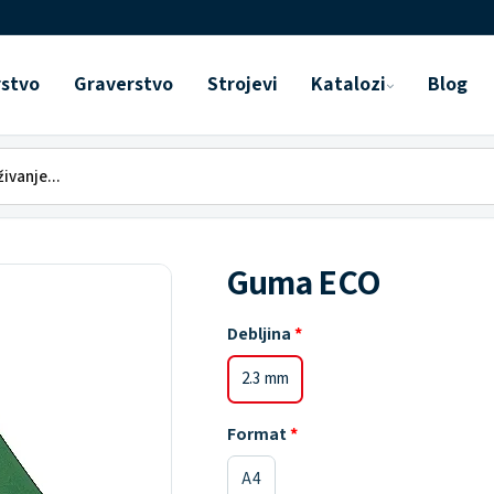
rstvo
Graverstvo
Strojevi
Katalozi
Blog
Guma ECO
Debljina
2.3 mm
Format
A4