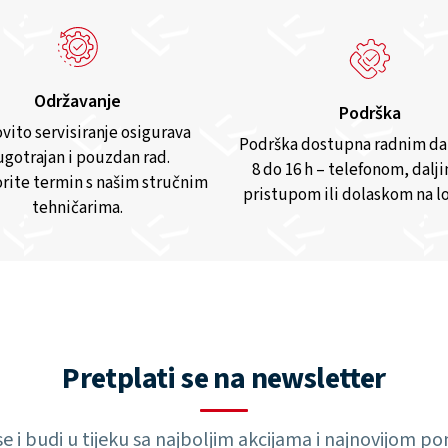
Održavanje
Podrška
vito servisiranje osigurava
Podrška dostupna radnim d
gotrajan i pouzdan rad.
8 do 16 h – telefonom, dalj
rite termin s našim stručnim
pristupom ili dolaskom na lo
tehničarima.
Pretplati se na newsletter
 se i budi u tijeku sa najboljim akcijama i najnovijom 