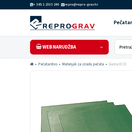
+ 385 1 2333 240
repro@repro-grav.hr
Pečata
WEB NARUDŽBA
Pečatarstvo
Materijali za izradu pečata
Guma ECO