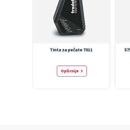
CO
Tinta za pečate 7011
57
Opširnije