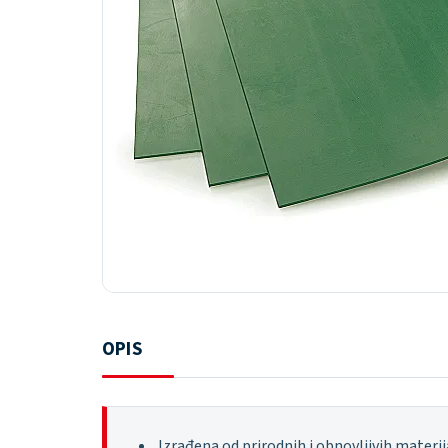
OPIS
Izrađena od prirodnih i obnovljivih materij