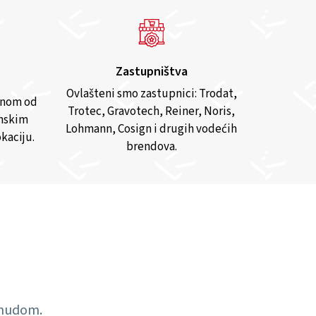
Zastupništva
Ovlašteni smo zastupnici: Trodat,
anom od
Trotec, Gravotech, Reiner, Noris,
inskim
Lohmann, Cosign i drugih vodećih
kaciju.
brendova.
ponudom.