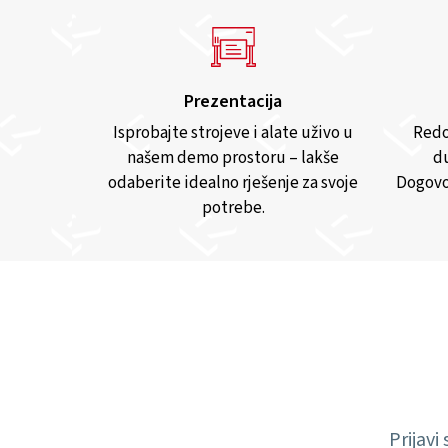
Prezentacija
Isprobajte strojeve i alate uživo u
Redo
našem demo prostoru – lakše
du
odaberite idealno rješenje za svoje
Dogovo
potrebe.
Prijavi