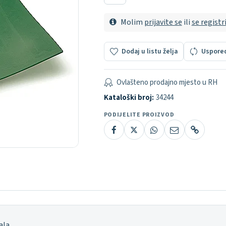
Molim
prijavite se
ili
se registr
Dodaj u listu želja
Uspore
Ovlašteno prodajno mjesto u RH
Kataloški broj:
34244
PODIJELITE PROIZVOD
ala