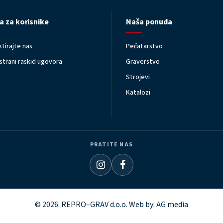
a za korisnike
Naša ponuda
tirajte nas
Pečatarstvo
trani raskid ugovora
Graverstvo
Strojevi
Katalozi
PRATITE NAS
© 2026. REPRO–GRAV d.o.o. Web by:
AG media