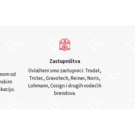
Zastupništva
Ovlašteni smo zastupnici: Trodat,
anom od
Trotec, Gravotech, Reiner, Noris,
inskim
Lohmann, Cosign i drugih vodećih
kaciju.
brendova.