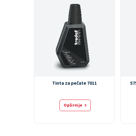
 800
Tinta za pečate 7011
57
Opširnije