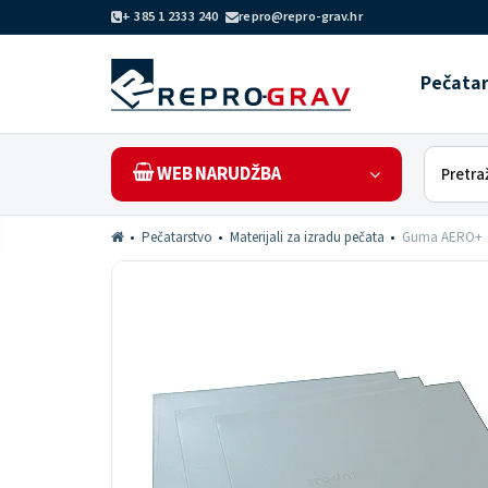
+ 385 1 2333 240
repro@repro-grav.hr
Pečata
WEB NARUDŽBA
Pečatarstvo
Materijali za izradu pečata
Guma AERO+