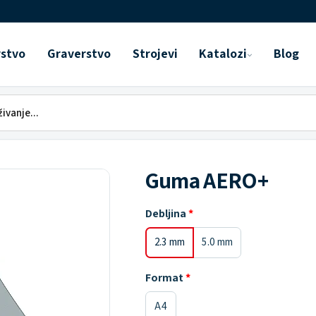
rstvo
Graverstvo
Strojevi
Katalozi
Blog
Guma AERO+
Debljina
2.3 mm
5.0 mm
Format
A4