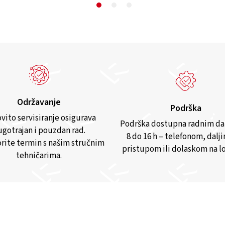
Održavanje
Podrška
vito servisiranje osigurava
Podrška dostupna radnim d
gotrajan i pouzdan rad.
8 do 16 h – telefonom, dalj
rite termin s našim stručnim
pristupom ili dolaskom na lo
tehničarima.