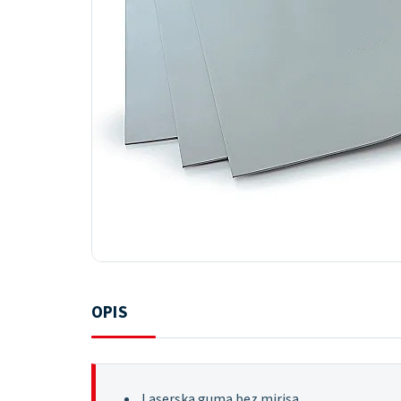
OPIS
Laserska guma bez mirisa