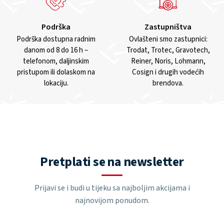
Podrška
Zastupništva
Podrška dostupna radnim
Ovlašteni smo zastupnici:
danom od 8 do 16 h –
Trodat, Trotec, Gravotech,
telefonom, daljinskim
Reiner, Noris, Lohmann,
pristupom ili dolaskom na
Cosign i drugih vodećih
lokaciju.
brendova.
Pretplati se na newsletter
Prijavi se i budi u tijeku sa najboljim akcijama i
najnovijom ponudom.