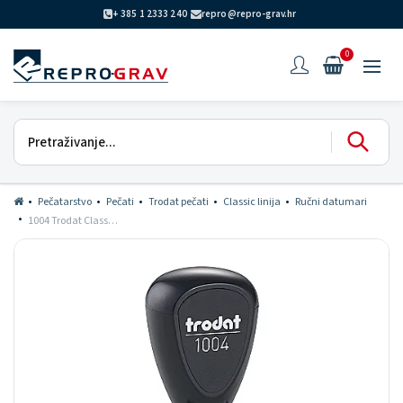
+ 385 1 2333 240
repro@repro-grav.hr
0
Pečatarstvo
Pečati
Trodat pečati
Classic linija
Ručni datumari
1004 Trodat Classic datumar