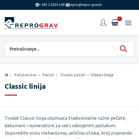
+ 385 1 2333 240
repro@repro-grav.hr
0
Pečatarstvo
Pečati
Trodat pečati
Classic linija
Classic linija
Trodat Classic linija obuhvaća tradicionalne ručne pečate,
datumare i numeratore za rad s odvojenim jastukom.
Usporedite vrstu mehanizma, veličinu otiska, broj znamenki