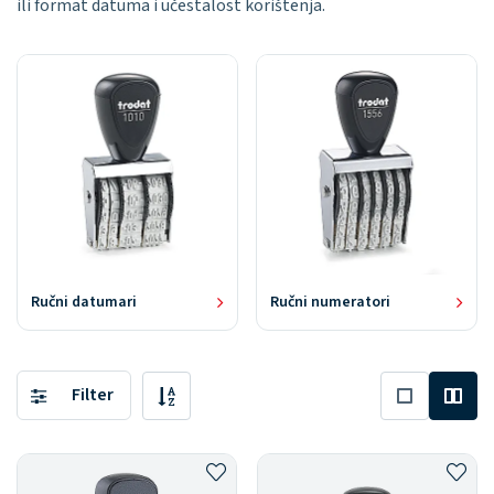
ili format datuma i učestalost korištenja.
Ručni datumari
Ručni numeratori
Filter