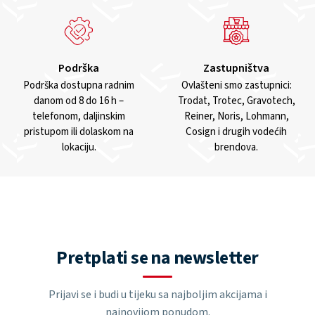
Podrška
Zastupništva
Podrška dostupna radnim
Ovlašteni smo zastupnici:
danom od 8 do 16 h –
Trodat, Trotec, Gravotech,
telefonom, daljinskim
Reiner, Noris, Lohmann,
pristupom ili dolaskom na
Cosign i drugih vodećih
lokaciju.
brendova.
Pretplati se na newsletter
Prijavi se i budi u tijeku sa najboljim akcijama i
najnovijom ponudom.