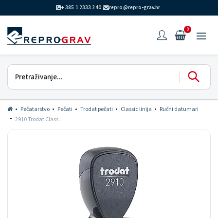
+ 385 1 2333 240
repro@repro-grav.hr
0
Pečatarstvo
Pečati
Trodat pečati
Classic linija
Ručni datumari
2910 Trodat Classic datumar