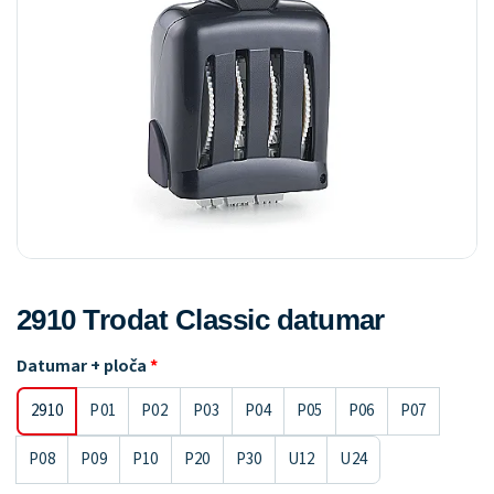
2910 Trodat Classic datumar
Datumar + ploča
2910
P01
P02
P03
P04
P05
P06
P07
P08
P09
P10
P20
P30
U12
U24