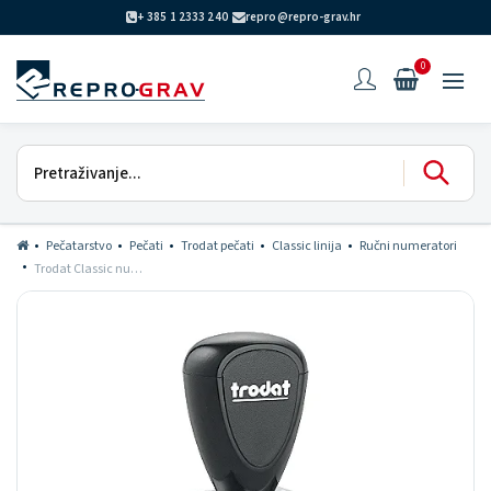
+ 385 1 2333 240
repro@repro-grav.hr
0
Pečatarstvo
Pečati
Trodat pečati
Classic linija
Ručni numeratori
Trodat Classic numerator 5 mm