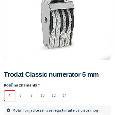
Trodat Classic numerator 5 mm
Količina znamenki
4
6
8
10
12
14
Molim
prijavite se
ili
se registrirajte
da biste mogli