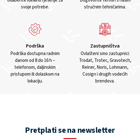
odaberite idealno rješenje za
Dogovorite termin s našim
svoje potrebe.
stručnim tehničarima.
Podrška
Zastupništva
Podrška dostupna radnim
Ovlašteni smo zastupnici:
danom od 8 do 16 h –
Trodat, Trotec, Gravotech,
telefonom, daljinskim
Reiner, Noris, Lohmann,
pristupom ili dolaskom na
Cosign i drugih vodećih
lokaciju.
brendova.
Pretplati se na newsletter