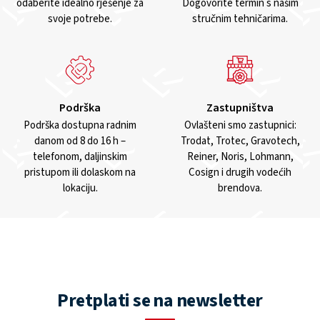
odaberite idealno rješenje za
Dogovorite termin s našim
svoje potrebe.
stručnim tehničarima.
Podrška
Zastupništva
Podrška dostupna radnim
Ovlašteni smo zastupnici:
danom od 8 do 16 h –
Trodat, Trotec, Gravotech,
telefonom, daljinskim
Reiner, Noris, Lohmann,
pristupom ili dolaskom na
Cosign i drugih vodećih
lokaciju.
brendova.
Pretplati se na newsletter