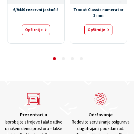
6/9440 rezervni jastučić
Trodat Classic numerator
3 mm
Opširnije
Opširnije
Prezentacija
Održavanje
Isprobajte strojeve i alate uživo
Redovito servisiranje osigurava
u našem demo prostoru – lakše
dugotrajan i pouzdan rad.