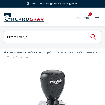
+ 385 1 2333 240
repro@repro-grav.hr
0
Pečatarstvo
Pečati
Trodat pečati
Classic linija
Ručni numeratori
Trodat Classic numerator 7 mm