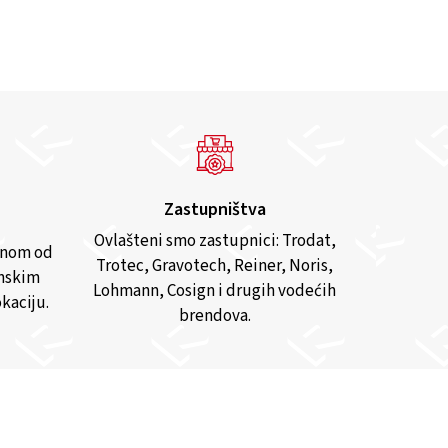
Zastupništva
Ovlašteni smo zastupnici: Trodat,
anom od
Trotec, Gravotech, Reiner, Noris,
inskim
Lohmann, Cosign i drugih vodećih
kaciju.
brendova.