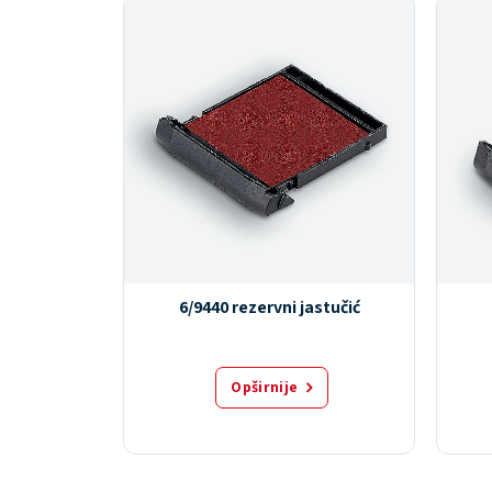
t Printy
6/9440 rezervni jastučić
Opširnije