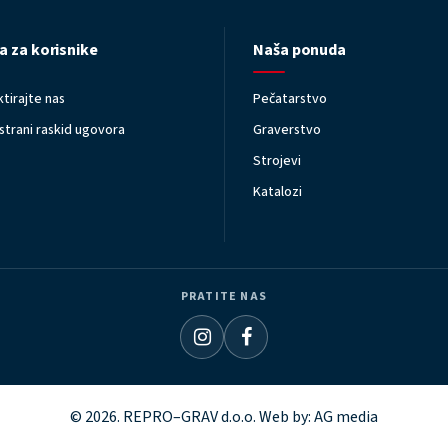
a za korisnike
Naša ponuda
tirajte nas
Pečatarstvo
trani raskid ugovora
Graverstvo
Strojevi
Katalozi
PRATITE NAS
© 2026. REPRO–GRAV d.o.o. Web by:
AG media