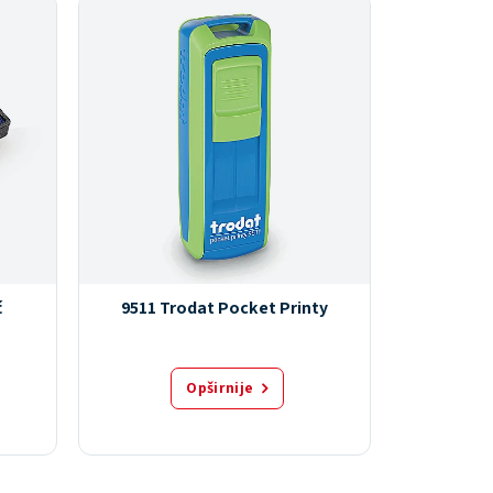
ć
9511 Trodat Pocket Printy
9413 T
Opširnije