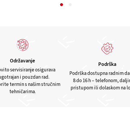
Održavanje
Podrška
vito servisiranje osigurava
Podrška dostupna radnim d
gotrajan i pouzdan rad.
8 do 16 h – telefonom, dalj
rite termin s našim stručnim
pristupom ili dolaskom na lo
tehničarima.