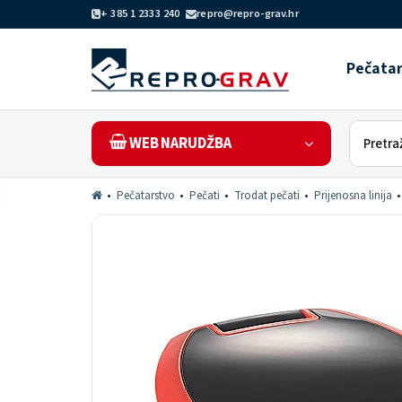
+ 385 1 2333 240
repro@repro-grav.hr
Pečata
WEB NARUDŽBA
Pečatarstvo
Pečati
Trodat pečati
Prijenosna linija