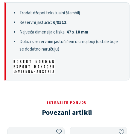
Trodat džepni tekstualni štambilj
Rezervni jastučić:
6/9512
Najveća dimenzija otiska:
47 x 18 mm
Dolazi s rezervnim jastučićem u crnoj boji (ostale boje
se dodatno naručuju)
ISTRAŽITE PONUDU
Povezani artikli