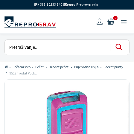
+ 385 1 2333 240
repro@repro-grav.hr
0
Pečatarstvo
Pečati
Trodat pečati
Prijenosna linija
Pocket printy
9512 Trodat Pocket Printy