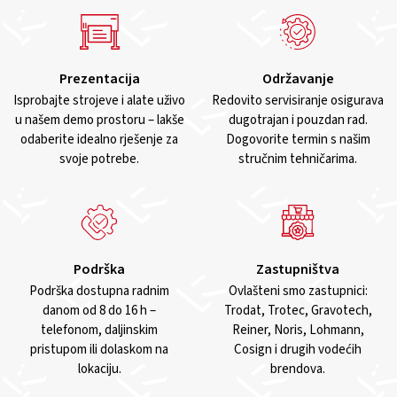
Prezentacija
Održavanje
Isprobajte strojeve i alate uživo
Redovito servisiranje osigurava
u našem demo prostoru – lakše
dugotrajan i pouzdan rad.
odaberite idealno rješenje za
Dogovorite termin s našim
svoje potrebe.
stručnim tehničarima.
Podrška
Zastupništva
Podrška dostupna radnim
Ovlašteni smo zastupnici:
danom od 8 do 16 h –
Trodat, Trotec, Gravotech,
telefonom, daljinskim
Reiner, Noris, Lohmann,
pristupom ili dolaskom na
Cosign i drugih vodećih
lokaciju.
brendova.