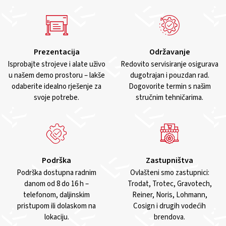
Prezentacija
Održavanje
Isprobajte strojeve i alate uživo
Redovito servisiranje osigurava
u našem demo prostoru – lakše
dugotrajan i pouzdan rad.
odaberite idealno rješenje za
Dogovorite termin s našim
svoje potrebe.
stručnim tehničarima.
Podrška
Zastupništva
Podrška dostupna radnim
Ovlašteni smo zastupnici:
danom od 8 do 16 h –
Trodat, Trotec, Gravotech,
telefonom, daljinskim
Reiner, Noris, Lohmann,
pristupom ili dolaskom na
Cosign i drugih vodećih
lokaciju.
brendova.