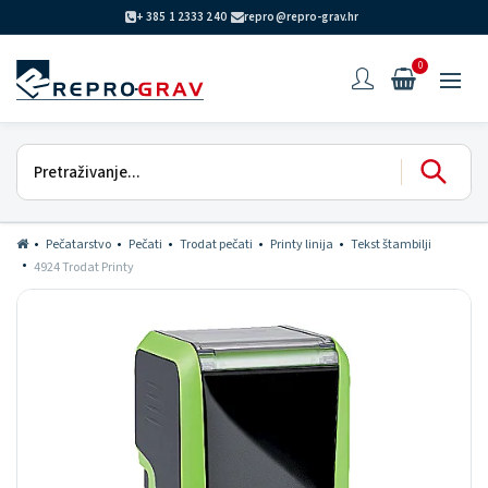
+ 385 1 2333 240
repro@repro-grav.hr
0
Pečatarstvo
Pečati
Trodat pečati
Printy linija
Tekst štambilji
4924 Trodat Printy