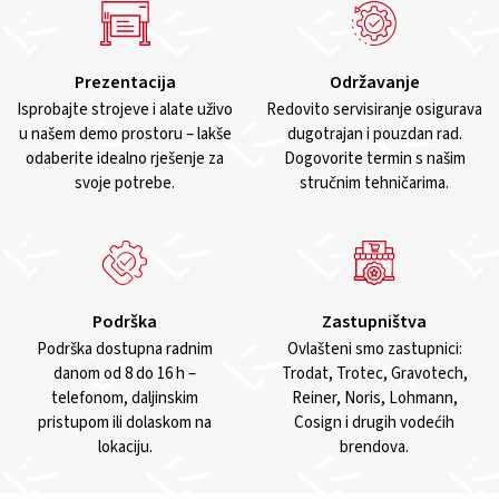
Prezentacija
Održavanje
Isprobajte strojeve i alate uživo
Redovito servisiranje osigurava
u našem demo prostoru – lakše
dugotrajan i pouzdan rad.
odaberite idealno rješenje za
Dogovorite termin s našim
svoje potrebe.
stručnim tehničarima.
Podrška
Zastupništva
Podrška dostupna radnim
Ovlašteni smo zastupnici:
danom od 8 do 16 h –
Trodat, Trotec, Gravotech,
telefonom, daljinskim
Reiner, Noris, Lohmann,
pristupom ili dolaskom na
Cosign i drugih vodećih
lokaciju.
brendova.