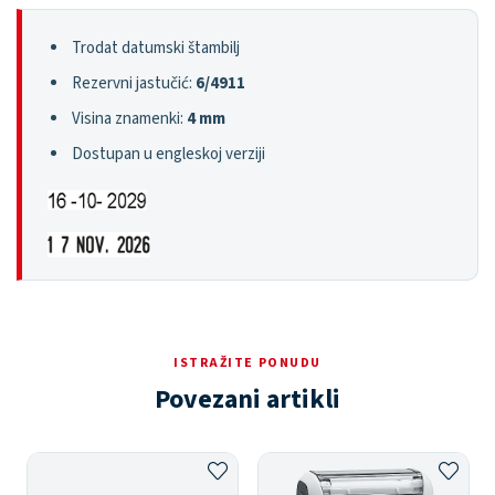
Trodat datumski štambilj
Rezervni jastučić:
6/4911
Visina znamenki:
4 mm
Dostupan u engleskoj verziji
ISTRAŽITE PONUDU
Povezani artikli