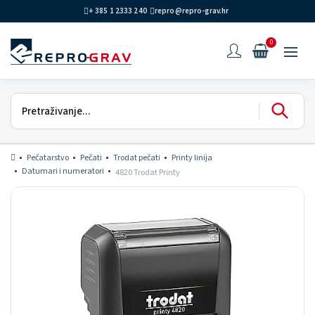
+ 385 1 2333 240
repro@repro-grav.hr
0
Pečatarstvo
Pečati
Trodat pečati
Printy linija
Datumari i numeratori
4820 Trodat Printy