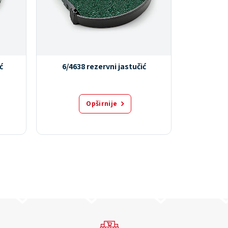
ć
6/4638 rezervni jastučić
6/464
Opširnije