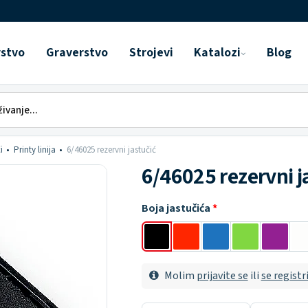
rstvo
Graverstvo
Strojevi
Katalozi
Blog
i
Printy linija
6/46025 rezervni jastučić
6/46025 rezervni j
Boja jastučića
Molim
prijavite se
ili
se registr