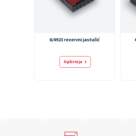
rinty
6/4923 rezervni jastučić
Opširnije