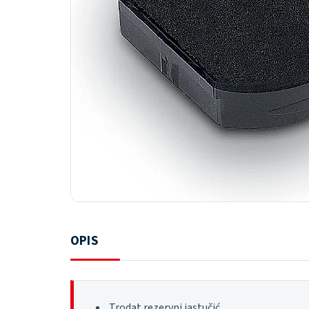
OPIS
Trodat rezervni jastučić