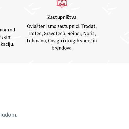
Zastupništva
Ovlašteni smo zastupnici: Trodat,
anom od
Trotec, Gravotech, Reiner, Noris,
inskim
Lohmann, Cosign i drugih vodećih
kaciju.
brendova.
ponudom.