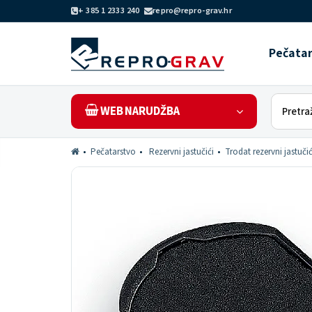
+ 385 1 2333 240
repro@repro-grav.hr
Pečata
WEB NARUDŽBA
Pečatarstvo
Rezervni jastučići
Trodat rezervni jastučić