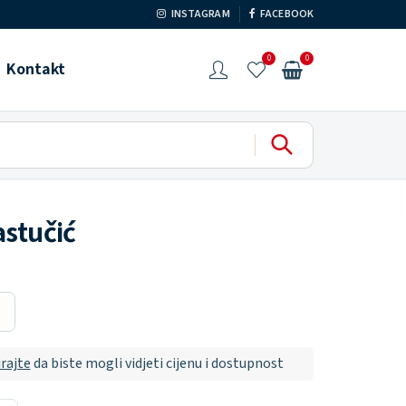
INSTAGRAM
FACEBOOK
0
0
Kontakt
astučić
irajte
da biste mogli vidjeti cijenu i dostupnost