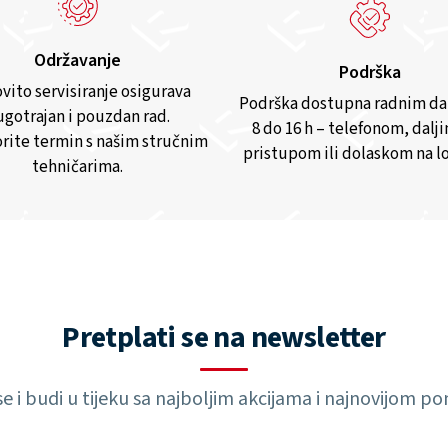
Održavanje
Podrška
vito servisiranje osigurava
Podrška dostupna radnim d
gotrajan i pouzdan rad.
8 do 16 h – telefonom, dalj
rite termin s našim stručnim
pristupom ili dolaskom na lo
tehničarima.
Pretplati se na newsletter
 se i budi u tijeku sa najboljim akcijama i najnovijom 