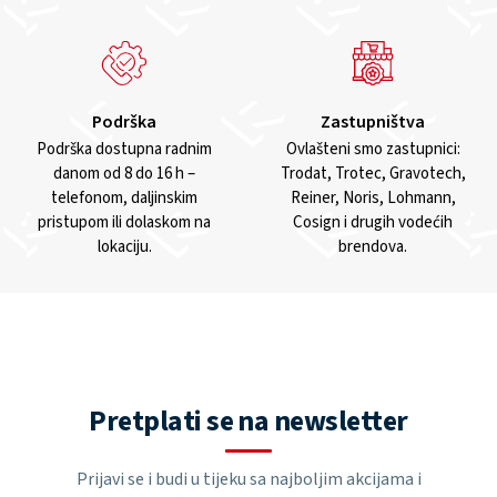
Podrška
Zastupništva
Podrška dostupna radnim
Ovlašteni smo zastupnici:
danom od 8 do 16 h –
Trodat, Trotec, Gravotech,
telefonom, daljinskim
Reiner, Noris, Lohmann,
pristupom ili dolaskom na
Cosign i drugih vodećih
lokaciju.
brendova.
Pretplati se na newsletter
Prijavi se i budi u tijeku sa najboljim akcijama i