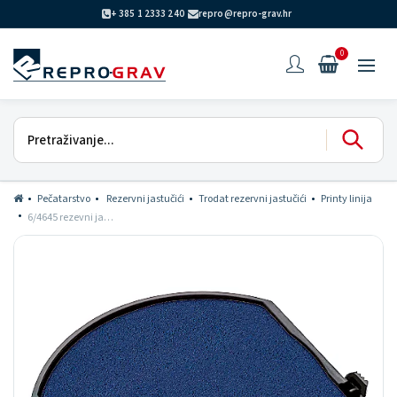
+ 385 1 2333 240
repro@repro-grav.hr
0
Pečatarstvo
Rezervni jastučići
Trodat rezervni jastučići
Printy linija
6/4645 rezevni jastučić