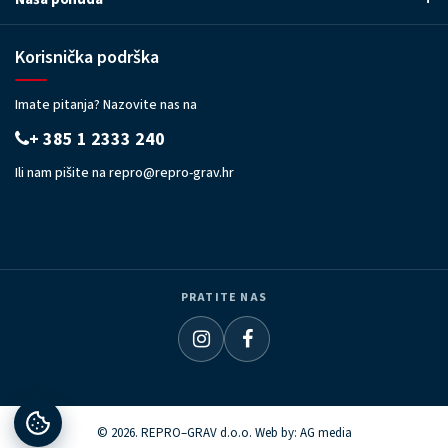
Korisnička podrška
Imate pitanja? Nazovite nas na
+ 385 1 2333 240
Ili nam pišite na
repro@repro-grav.hr
PRATITE NAS
© 2026. REPRO–GRAV d.o.o. Web by:
AG media