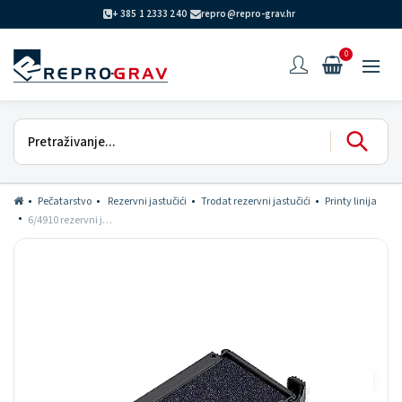
+ 385 1 2333 240
repro@repro-grav.hr
0
Pečatarstvo
Rezervni jastučići
Trodat rezervni jastučići
Printy linija
6/4910 rezervni jastučić