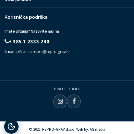
Korisnička podrška
Imate pitanja? Nazovite nas na
+ 385 1 2333 240
Ili nam pišite na
repro@repro-grav.hr
PRATITE NAS
© 2026. REPRO–GRAV d.o.o. Web by:
AG media