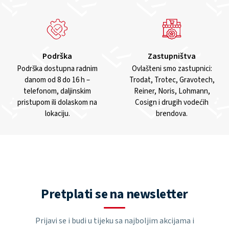
Podrška
Zastupništva
Podrška dostupna radnim
Ovlašteni smo zastupnici:
danom od 8 do 16 h –
Trodat, Trotec, Gravotech,
telefonom, daljinskim
Reiner, Noris, Lohmann,
pristupom ili dolaskom na
Cosign i drugih vodećih
lokaciju.
brendova.
Pretplati se na newsletter
Prijavi se i budi u tijeku sa najboljim akcijama i