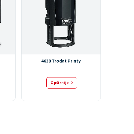
4638 Trodat Printy
472
Opširnije