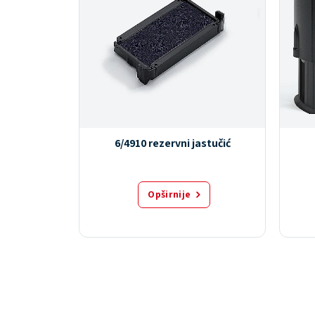
inty
6/4910 rezervni jastučić
Opširnije