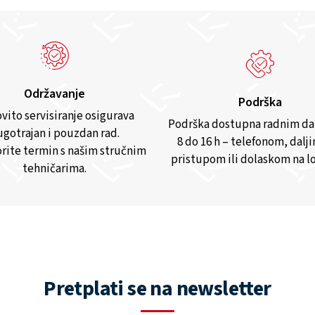
Održavanje
Podrška
vito servisiranje osigurava
Podrška dostupna radnim d
gotrajan i pouzdan rad.
8 do 16 h – telefonom, dalj
rite termin s našim stručnim
pristupom ili dolaskom na lo
tehničarima.
Pretplati se na newsletter