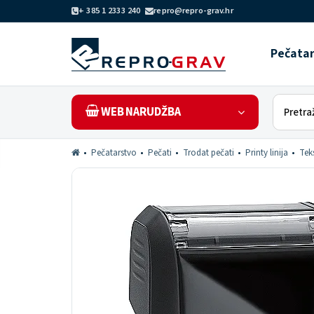
+ 385 1 2333 240
repro@repro-grav.hr
Pečata
WEB NARUDŽBA
Pečatarstvo
Pečati
Trodat pečati
Printy linija
Teks