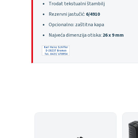
Trodat tekstualni štambilj
Rezervni jastučić:
6/4910
Opcionalno: zaštitna kapa
Najveća dimenzija otiska:
26 x 9 mm