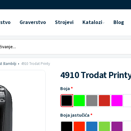
rstvo
Graverstvo
Strojevi
Katalozi
Blog
t štambilji
4910 Trodat Printy
4910 Trodat Print
Boja
Boja jastučića