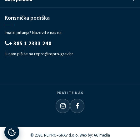
Korisnička podrška
Imate pitanja? Nazovite nas na
+ 385 1 2333 240
Ili nam pišite na
repro@repro-grav.hr
PRATITE NAS
© 2026. REPRO–GRAV d.o.o. Web by:
AG media