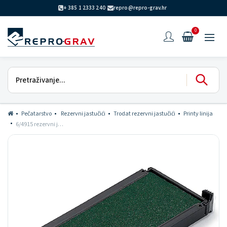
+ 385 1 2333 240
repro@repro-grav.hr
0
Pečatarstvo
Rezervni jastučići
Trodat rezervni jastučići
Printy linija
6/4915 rezervni jastučić