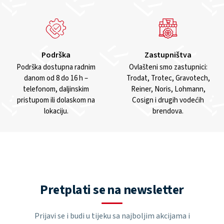
Podrška
Zastupništva
Podrška dostupna radnim
Ovlašteni smo zastupnici:
danom od 8 do 16 h –
Trodat, Trotec, Gravotech,
telefonom, daljinskim
Reiner, Noris, Lohmann,
pristupom ili dolaskom na
Cosign i drugih vodećih
lokaciju.
brendova.
Pretplati se na newsletter
Prijavi se i budi u tijeku sa najboljim akcijama i