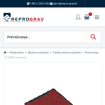
+ 385 1 2333 240
repro@repro-grav.hr
0
Pečatarstvo
Rezervni jastučići
Trodat rezervni jastučići
Printy linija
6/4933 rezervni jastučić