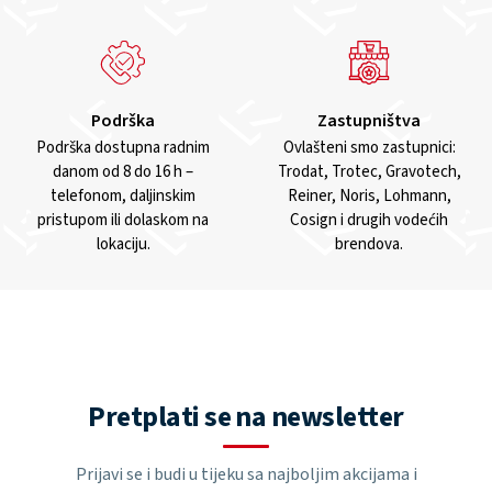
Podrška
Zastupništva
Podrška dostupna radnim
Ovlašteni smo zastupnici:
danom od 8 do 16 h –
Trodat, Trotec, Gravotech,
telefonom, daljinskim
Reiner, Noris, Lohmann,
pristupom ili dolaskom na
Cosign i drugih vodećih
lokaciju.
brendova.
Pretplati se na newsletter
Prijavi se i budi u tijeku sa najboljim akcijama i