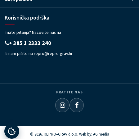
Korisnička podrška
Imate pitanja? Nazovite nas na
+ 385 1 2333 240
Ili nam pišite na
repro@repro-grav.hr
PRATITE NAS
© 2026. REPRO–GRAV d.o.o. Web by:
AG media