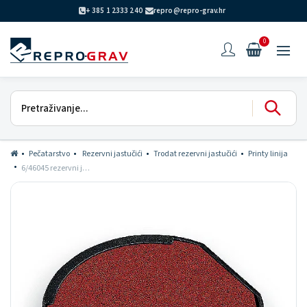
+ 385 1 2333 240
repro@repro-grav.hr
0
Pečatarstvo
Rezervni jastučići
Trodat rezervni jastučići
Printy linija
6/46045 rezervni jastučić