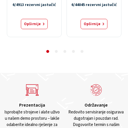
6/4913 rezervni jastučić
6/44045 rezervni jastučić
Opširnije
Opširnije
Prezentacija
Održavanje
Isprobajte strojeve i alate uživo
Redovito servisiranje osigurava
u našem demo prostoru – lakše
dugotrajan i pouzdan rad.
odaberite idealno rješenje za
Dogovorite termin s našim