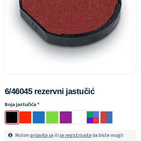
6/46045 rezervni jastučić
Boja jastučića
Molim
prijavite se
ili
se registrirajte
da biste mogli