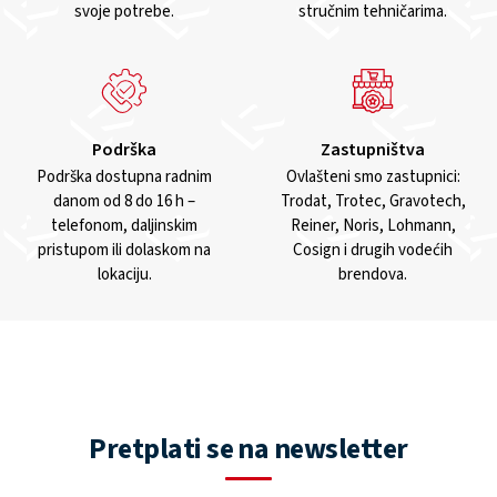
svoje potrebe.
stručnim tehničarima.
Podrška
Zastupništva
Podrška dostupna radnim
Ovlašteni smo zastupnici:
danom od 8 do 16 h –
Trodat, Trotec, Gravotech,
telefonom, daljinskim
Reiner, Noris, Lohmann,
pristupom ili dolaskom na
Cosign i drugih vodećih
lokaciju.
brendova.
Pretplati se na newsletter