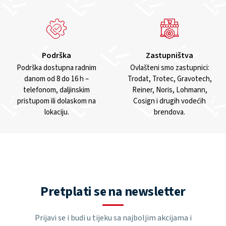
Podrška
Zastupništva
Podrška dostupna radnim
Ovlašteni smo zastupnici:
danom od 8 do 16 h –
Trodat, Trotec, Gravotech,
telefonom, daljinskim
Reiner, Noris, Lohmann,
pristupom ili dolaskom na
Cosign i drugih vodećih
lokaciju.
brendova.
Pretplati se na newsletter
Prijavi se i budi u tijeku sa najboljim akcijama i