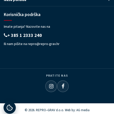
Korisnička podrška
Imate pitanja? Nazovite nas na
+ 385 1 2333 240
Ili nam pišite na
repro@repro-grav.hr
PRATITE NAS
© 2026. REPRO–GRAV d.o.o. Web by:
AG media