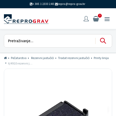
+ 385 1 2333 240
repro@repro-grav.hr
0
Pečatarstvo
Rezervni jastučići
Trodat rezervni jastučići
Printy linija
6/4910 rezervni jastučić