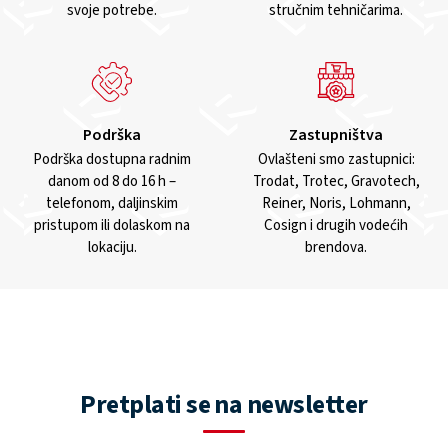
svoje potrebe.
stručnim tehničarima.
Podrška
Zastupništva
Podrška dostupna radnim
Ovlašteni smo zastupnici:
danom od 8 do 16 h –
Trodat, Trotec, Gravotech,
telefonom, daljinskim
Reiner, Noris, Lohmann,
pristupom ili dolaskom na
Cosign i drugih vodećih
lokaciju.
brendova.
Pretplati se na newsletter