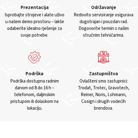
Prezentacija
Održavanje
Isprobajte strojeve i alate uživo
Redovito servisiranje osigurava
u našem demo prostoru – lakše
dugotrajan i pouzdan rad.
odaberite idealno rješenje za
Dogovorite termin s našim
svoje potrebe.
stručnim tehničarima.
Podrška
Zastupništva
Podrška dostupna radnim
Ovlašteni smo zastupnici:
danom od 8 do 16 h –
Trodat, Trotec, Gravotech,
telefonom, daljinskim
Reiner, Noris, Lohmann,
pristupom ili dolaskom na
Cosign i drugih vodećih
lokaciju.
brendova.