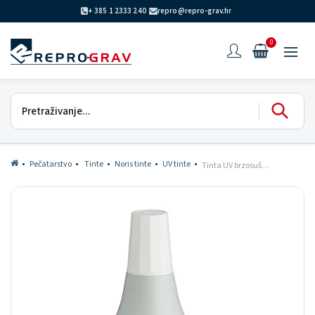
+ 385 1 2333 240
repro@repro-grav.hr
0
Pečatarstvo
Tinte
Noris tinte
UV tinte
Tinta UV brzosušeća 199