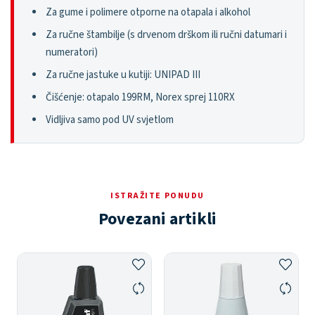
Za gume i polimere otporne na otapala i alkohol
Za ručne štambilje (s drvenom drškom ili ručni datumari i
numeratori)
Za ručne jastuke u kutiji: UNIPAD III
Čišćenje: otapalo 199RM, Norex sprej 110RX
Vidljiva samo pod UV svjetlom
ISTRAŽITE PONUDU
Povezani artikli