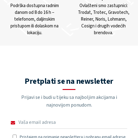
Podrška dostupna radnim
Ovlašteni smo zastupnici:
danom od 8 do 16 h –
Trodat, Trotec, Gravotech,
telefonom, daljinskim
Reiner, Noris, Lohmann,
pristupom ili dolaskom na
Cosign i drugih vodećih
lokaciju.
brendova.
Pretplati se na newsletter
Prijavi se i budi u tijeku sa najboljim akcijama i
najnovijom ponudom.
Pristajem na primanje newslettera i pohranu email adrese