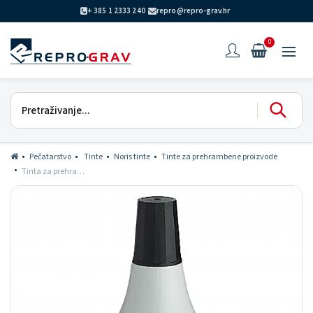
+ 385 1 2333 240
repro@repro-grav.hr
0
Pečatarstvo
Tinte
Noris tinte
Tinte za prehrambene proizvode
Tinta za prehrambenu ambalažu 119