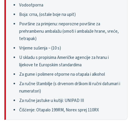
Vodootporna
Boja: crna, (ostale boje na upit)
Površine za primjenu: neporozne površine za
prehrambenu ambalažu (omoti i ambalaže hrane, vreće,
tetrapak)
Vrijeme sušenja ~ (10 s)
U skladu s propisima Američke agencije za hranu i
lijekove te Europskim standardima
Za gume i polimere otporne na otapala i alkohol
Za ručne štambilje (s drvenom drškom ili ručni datumari i
numeratori)
Za ručne jastuke u kutiji: UNIPAD III
Čišćenje: Otapalo 199RM, Norex sprej 110RX