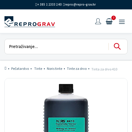
+ 385 1 2333 240
repro@repro-grav.hr
0
Pečatarstvo
Tinte
Noris tinte
Tinte za drvo
Tinta za drvo 410