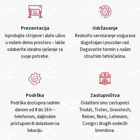
Prezentacija
Održavanje
Isprobajte strojeve i alate uživo
Redovito servisiranje osigurava
u našem demo prostoru – lakše
dugotrajan i pouzdan rad.
odaberite idealno rješenje za
Dogovorite termin s našim
svoje potrebe.
stručnim tehničarima.
Podrška
Zastupništva
Podrška dostupna radnim
Ovlašteni smo zastupnici:
danom od 8 do 16 h –
Trodat, Trotec, Gravotech,
telefonom, daljinskim
Reiner, Noris, Lohmann,
pristupom ili dolaskom na
Cosign i drugih vodećih
lokaciju.
brendova.