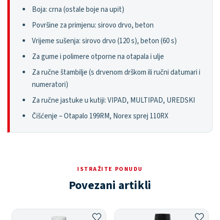
Boja: crna (ostale boje na upit)
Površine za primjenu: sirovo drvo, beton
Vrijeme sušenja: sirovo drvo (120 s), beton (60 s)
Za gume i polimere otporne na otapala i ulje
Za ručne štambilje (s drvenom drškom ili ručni datumari i
numeratori)
Za ručne jastuke u kutiji: VIPAD, MULTIPAD, UREDSKI
Čišćenje – Otapalo 199RM, Norex sprej 110RX
ISTRAŽITE PONUDU
Povezani artikli