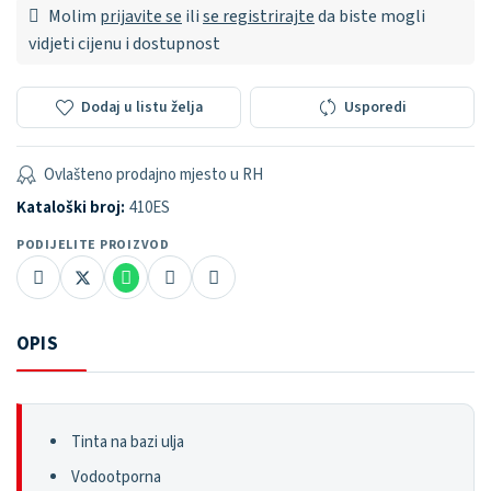
Molim
prijavite se
ili
se registrirajte
da biste mogli
vidjeti cijenu i dostupnost
Dodaj u listu želja
Usporedi
Ovlašteno prodajno mjesto u RH
Kataloški broj:
410ES
PODIJELITE PROIZVOD
OPIS
Tinta na bazi ulja
Vodootporna