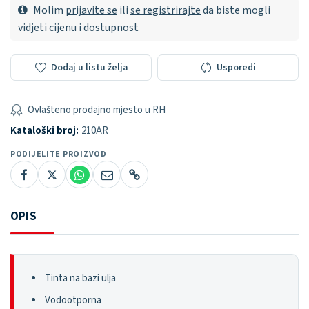
Molim
prijavite se
ili
se registrirajte
da biste mogli
vidjeti cijenu i dostupnost
Dodaj u listu želja
Usporedi
Ovlašteno prodajno mjesto u RH
Kataloški broj:
210AR
PODIJELITE PROIZVOD
OPIS
Tinta na bazi ulja
Vodootporna