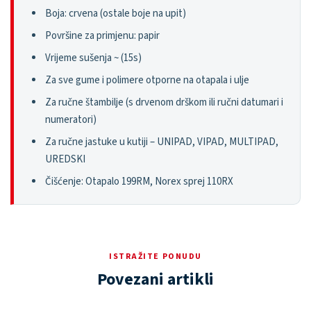
Boja: crvena (ostale boje na upit)
Površine za primjenu: papir
Vrijeme sušenja ~ (15s)
Za sve gume i polimere otporne na otapala i ulje
Za ručne štambilje (s drvenom drškom ili ručni datumari i
numeratori)
Za ručne jastuke u kutiji – UNIPAD, VIPAD, MULTIPAD,
UREDSKI
Čišćenje: Otapalo 199RM, Norex sprej 110RX
ISTRAŽITE PONUDU
Povezani artikli