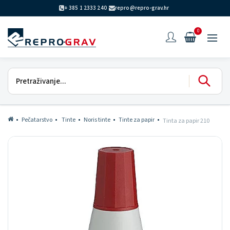
+ 385 1 2333 240
repro@repro-grav.hr
0
Pečatarstvo
Tinte
Noris tinte
Tinte za papir
Tinta za papir 210