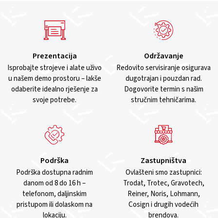
Prezentacija
Održavanje
Isprobajte strojeve i alate uživo
Redovito servisiranje osigurava
u našem demo prostoru – lakše
dugotrajan i pouzdan rad.
odaberite idealno rješenje za
Dogovorite termin s našim
svoje potrebe.
stručnim tehničarima.
Podrška
Zastupništva
Podrška dostupna radnim
Ovlašteni smo zastupnici:
danom od 8 do 16 h –
Trodat, Trotec, Gravotech,
telefonom, daljinskim
Reiner, Noris, Lohmann,
pristupom ili dolaskom na
Cosign i drugih vodećih
lokaciju.
brendova.