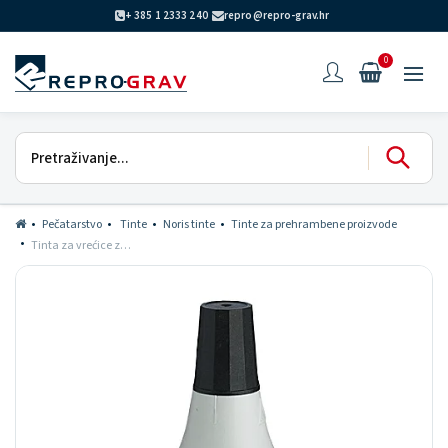
+ 385 1 2333 240
repro@repro-grav.hr
0
Pečatarstvo
Tinte
Noris tinte
Tinte za prehrambene proizvode
Tinta za vrećice za zamrzavanje 992