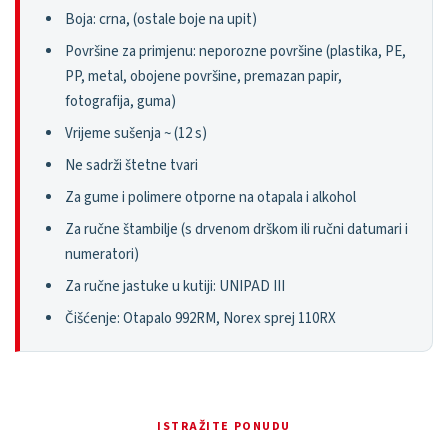
Boja: crna, (ostale boje na upit)
Površine za primjenu: neporozne površine (plastika, PE,
PP, metal, obojene površine, premazan papir,
fotografija, guma)
Vrijeme sušenja ~ (12 s)
Ne sadrži štetne tvari
Za gume i polimere otporne na otapala i alkohol
Za ručne štambilje (s drvenom drškom ili ručni datumari i
numeratori)
Za ručne jastuke u kutiji: UNIPAD III
Čišćenje: Otapalo 992RM, Norex sprej 110RX
ISTRAŽITE PONUDU