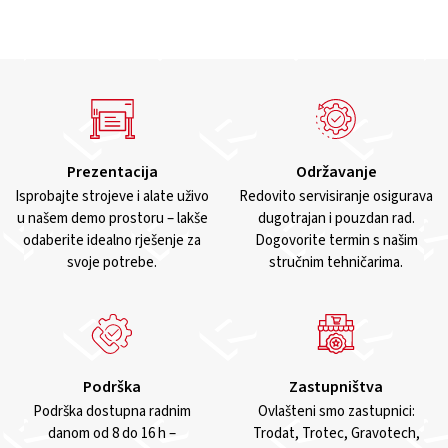
Prezentacija
Održavanje
Isprobajte strojeve i alate uživo
Redovito servisiranje osigurava
u našem demo prostoru – lakše
dugotrajan i pouzdan rad.
odaberite idealno rješenje za
Dogovorite termin s našim
svoje potrebe.
stručnim tehničarima.
Podrška
Zastupništva
Podrška dostupna radnim
Ovlašteni smo zastupnici:
danom od 8 do 16 h –
Trodat, Trotec, Gravotech,