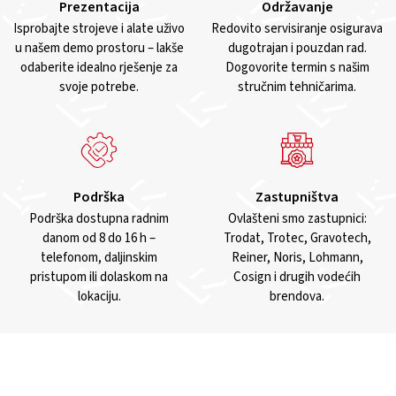
Prezentacija
Održavanje
Isprobajte strojeve i alate uživo
Redovito servisiranje osigurava
u našem demo prostoru – lakše
dugotrajan i pouzdan rad.
odaberite idealno rješenje za
Dogovorite termin s našim
svoje potrebe.
stručnim tehničarima.
Podrška
Zastupništva
Podrška dostupna radnim
Ovlašteni smo zastupnici:
danom od 8 do 16 h –
Trodat, Trotec, Gravotech,
telefonom, daljinskim
Reiner, Noris, Lohmann,
pristupom ili dolaskom na
Cosign i drugih vodećih
lokaciju.
brendova.