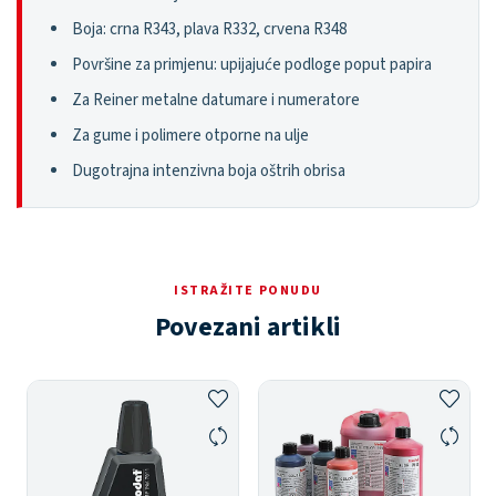
Boja: crna R343, plava R332, crvena R348
Površine za primjenu: upijajuće podloge poput papira
Za Reiner metalne datumare i numeratore
Za gume i polimere otporne na ulje
Dugotrajna intenzivna boja oštrih obrisa
ISTRAŽITE PONUDU
Povezani artikli