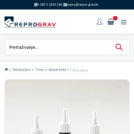
+ 385 1 2333 240
repro@repro-grav.hr
0
Pečatarstvo
Tinte
Reiner tinte
Tinta uljna