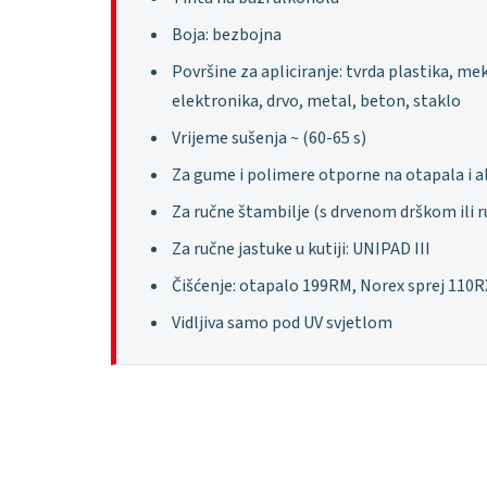
Boja: bezbojna
Površine za apliciranje: tvrda plastika, m
elektronika, drvo, metal, beton, staklo
Vrijeme sušenja ~ (60-65 s)
Za gume i polimere otporne na otapala i a
Za ručne štambilje (s drvenom drškom ili r
Za ručne jastuke u kutiji: UNIPAD III
Čišćenje: otapalo 199RM, Norex sprej 110R
Vidljiva samo pod UV svjetlom