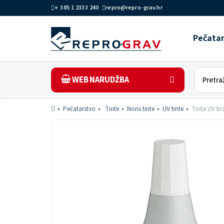
+ 385 1 2333 240
repro@repro-grav.hr
Pečata
WEB NARUDŽBA
Pečatarstvo
Tinte
Noris tinte
UV tinte
Tinta UV br