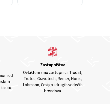
Zastupništva
Ovlašteni smo zastupnici: Trodat,
anom od
Trotec, Gravotech, Reiner, Noris,
inskim
Lohmann, Cosign i drugih vodećih
kaciju.
brendova.