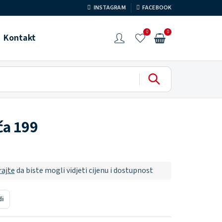
INSTAGRAM
FACEBOOK
0
0
Kontakt
ća 199
rajte
da biste mogli vidjeti cijenu i dostupnost
di