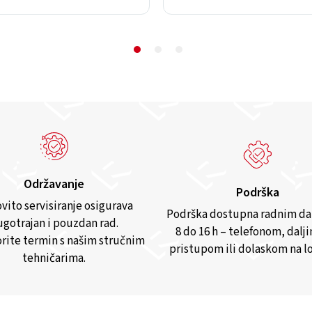
Održavanje
Podrška
vito servisiranje osigurava
Podrška dostupna radnim d
gotrajan i pouzdan rad.
8 do 16 h – telefonom, dalj
rite termin s našim stručnim
pristupom ili dolaskom na lo
tehničarima.