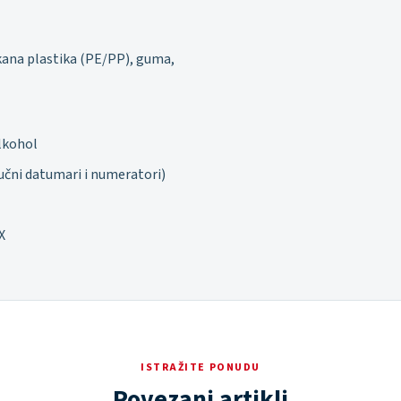
ekana plastika (PE/PP), guma,
lkohol
učni datumari i numeratori)
X
ISTRAŽITE PONUDU
Povezani artikli