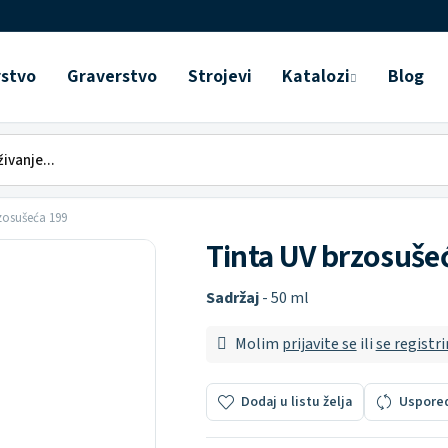
rstvo
Graverstvo
Strojevi
Katalozi
Blog
zosušeća 199
Tinta UV brzosuše
Sadržaj
- 50 ml
Molim
prijavite se
ili
se registri
Dodaj u listu želja
Uspore