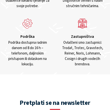
odaberite idealno rješenje za
Dogovorite termin s našim
svoje potrebe.
stručnim tehničarima.
Podrška
Zastupništva
Podrška dostupna radnim
Ovlašteni smo zastupnici:
danom od 8 do 16 h –
Trodat, Trotec, Gravotech,
telefonom, daljinskim
Reiner, Noris, Lohmann,
pristupom ili dolaskom na
Cosign i drugih vodećih
lokaciju.
brendova.
Pretplati se na newsletter