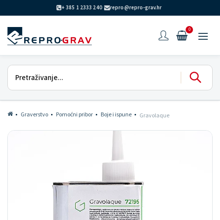
+ 385 1 2333 240
repro@repro-grav.hr
0
Graverstvo
Pomoćni pribor
Boje i ispune
Gravolaque