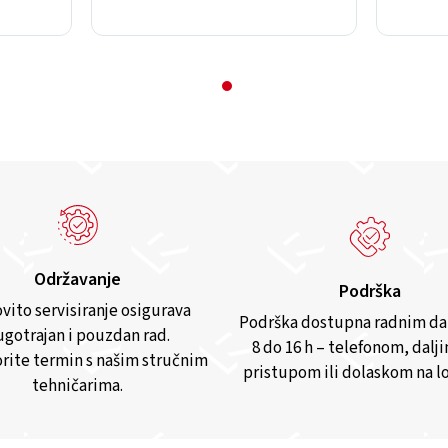
Održavanje
Podrška
vito servisiranje osigurava
Podrška dostupna radnim d
gotrajan i pouzdan rad.
8 do 16 h – telefonom, dalj
rite termin s našim stručnim
pristupom ili dolaskom na lo
tehničarima.