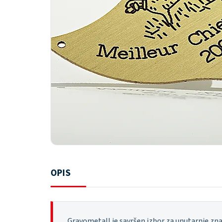
OPIS
Gravometall je savršen izbor za unutarnje zna