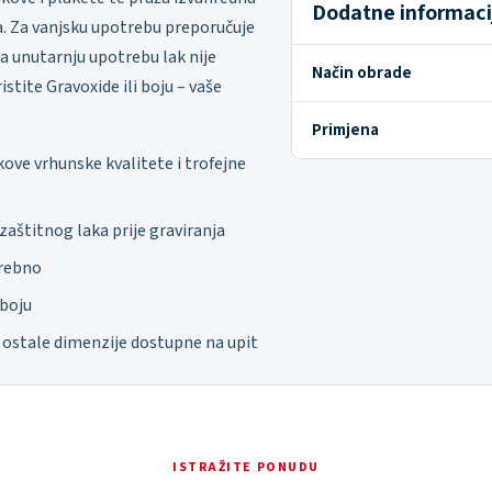
Dodatne informaci
a. Za vanjsku upotrebu preporučuje
za unutarnju upotrebu lak nije
Način obrade
stite Gravoxide ili boju – vaše
Primjena
ove vrhunske kvalitete i trofejne
aštitnog laka prije graviranja
trebno
 boju
 ostale dimenzije dostupne na upit
ISTRAŽITE PONUDU