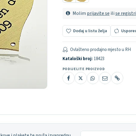
Molim
prijavite se
ili
se registr
Dodaj u listu želja
Uspore
Ovlašteno prodajno mjesto u RH
Kataloški broj:
18423
PODIJELITE PROIZVOD
kove i plakete te pruža izvanrednu