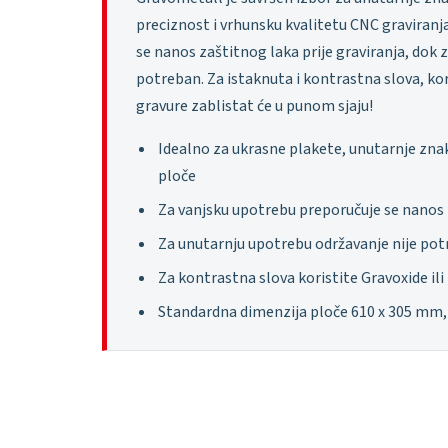
preciznost i vrhunsku kvalitetu CNC graviranj
se nanos zaštitnog laka prije graviranja, dok 
potreban. Za istaknuta i kontrastna slova, kori
gravure zablistat će u punom sjaju!
Idealno za ukrasne plakete, unutarnje znak
ploče
Za vanjsku upotrebu preporučuje se nanos z
Za unutarnju upotrebu održavanje nije po
Za kontrastna slova koristite Gravoxide ili
Standardna dimenzija ploče 610 x 305 mm,