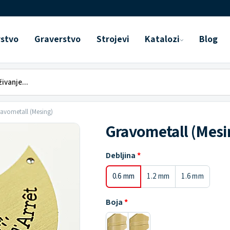
rstvo
Graverstvo
Strojevi
Katalozi
Blog
avometall (Mesing)
Gravometall (Mesi
Debljina
0.6 mm
1.2 mm
1.6 mm
Boja