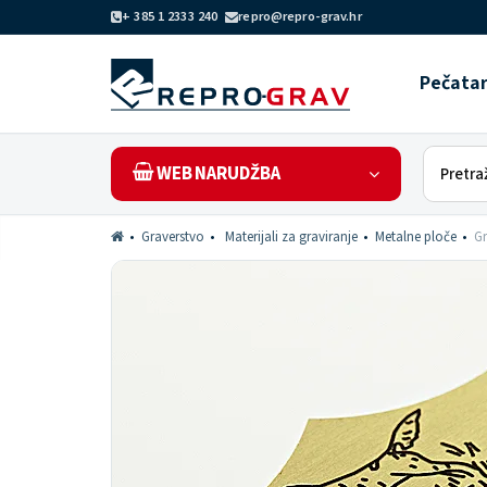
+ 385 1 2333 240
repro@repro-grav.hr
Pečata
WEB NARUDŽBA
Graverstvo
Materijali za graviranje
Metalne ploče
Gr