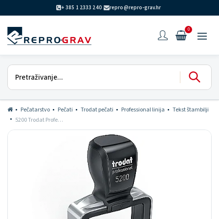
+ 385 1 2333 240
repro@repro-grav.hr
0
Pečatarstvo
Pečati
Trodat pečati
Professional linija
Tekst štambilji
5200 Trodat Professional