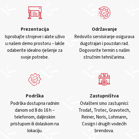
Prezentacija
Održavanje
Isprobajte strojeve i alate uživo
Redovito servisiranje osigurava
u našem demo prostoru – lakše
dugotrajan i pouzdan rad.
odaberite idealno rješenje za
Dogovorite termin s našim
svoje potrebe.
stručnim tehničarima.
Podrška
Zastupništva
Podrška dostupna radnim
Ovlašteni smo zastupnici:
danom od 8 do 16 h –
Trodat, Trotec, Gravotech,
telefonom, daljinskim
Reiner, Noris, Lohmann,
pristupom ili dolaskom na
Cosign i drugih vodećih
lokaciju.
brendova.