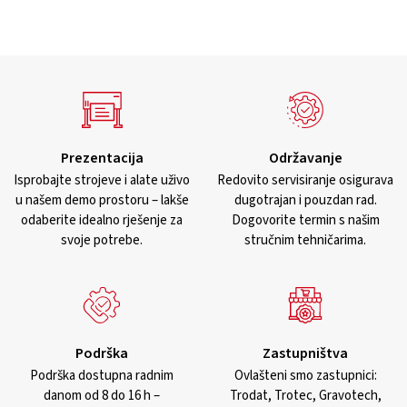
Prezentacija
Održavanje
Isprobajte strojeve i alate uživo
Redovito servisiranje osigurava
u našem demo prostoru – lakše
dugotrajan i pouzdan rad.
odaberite idealno rješenje za
Dogovorite termin s našim
svoje potrebe.
stručnim tehničarima.
Podrška
Zastupništva
Podrška dostupna radnim
Ovlašteni smo zastupnici:
danom od 8 do 16 h –
Trodat, Trotec, Gravotech,