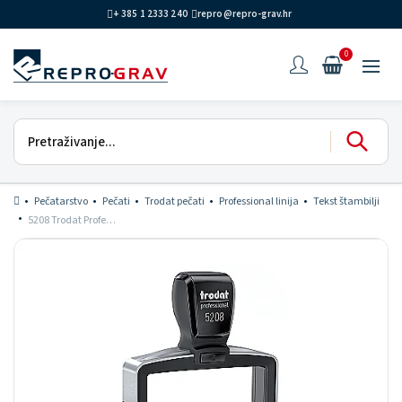
+ 385 1 2333 240
repro@repro-grav.hr
0
Pečatarstvo
Pečati
Trodat pečati
Professional linija
Tekst štambilji
5208 Trodat Professional