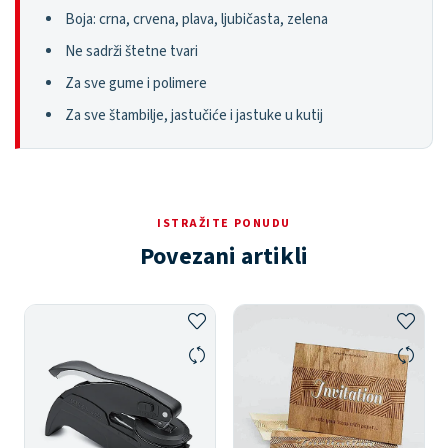
Boja: crna, crvena, plava, ljubičasta, zelena
Ne sadrži štetne tvari
Za sve gume i polimere
Za sve štambilje, jastučiće i jastuke u kutij
ISTRAŽITE PONUDU
Povezani artikli