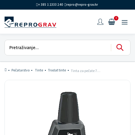
+ 385 1 2333 240
repro@repro-grav.hr
0
Pečatarstvo
Tinte
Trodat tinte
Tinta za pečate 7011