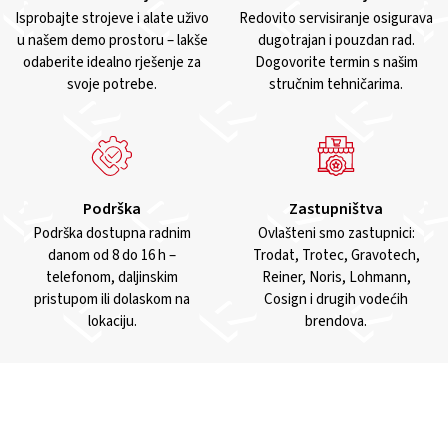
Isprobajte strojeve i alate uživo
Redovito servisiranje osigurava
u našem demo prostoru – lakše
dugotrajan i pouzdan rad.
odaberite idealno rješenje za
Dogovorite termin s našim
svoje potrebe.
stručnim tehničarima.
Podrška
Zastupništva
Podrška dostupna radnim
Ovlašteni smo zastupnici:
danom od 8 do 16 h –
Trodat, Trotec, Gravotech,
telefonom, daljinskim
Reiner, Noris, Lohmann,
pristupom ili dolaskom na
Cosign i drugih vodećih
lokaciju.
brendova.