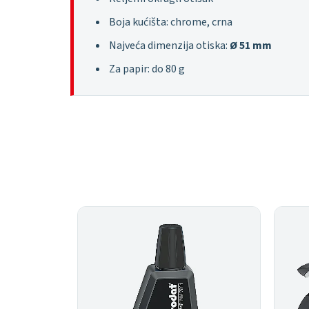
Boja kućišta: chrome, crna
Najveća dimenzija otiska:
Ø 51 mm
Za papir: do 80 g
nje Ø 14 mm