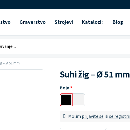
rstvo
Graverstvo
Strojevi
Katalozi
Blog
ig – Ø 51 mm
Suhi žig – Ø 51 mm
Boja
Molim
prijavite se
ili
se registri