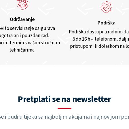
Održavanje
Podrška
vito servisiranje osigurava
Podrška dostupna radnim d
gotrajan i pouzdan rad.
8 do 16 h – telefonom, dalj
rite termin s našim stručnim
pristupom ili dolaskom na lo
tehničarima.
Pretplati se na newsletter
 se i budi u tijeku sa najboljim akcijama i najnovijom 