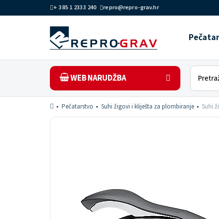
+ 385 1 2333 240
repro@repro-grav.hr
Pečata
WEB NARUDŽBA
Pečatarstvo
Suhi žigovi i kliješta za plombiranje
Suhi ž