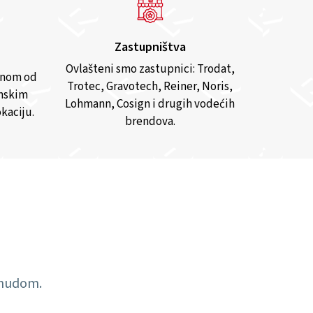
Zastupništva
Ovlašteni smo zastupnici: Trodat,
anom od
Trotec, Gravotech, Reiner, Noris,
inskim
Lohmann, Cosign i drugih vodećih
kaciju.
brendova.
ponudom.