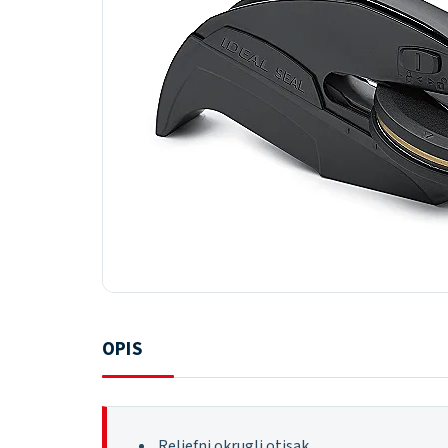
OPIS
Reljefni okrugli otisak