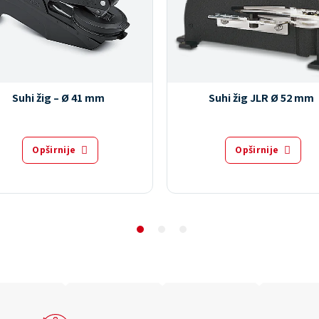
Suhi žig – Ø 41 mm
Suhi žig JLR Ø 52 mm
Opširnije
Opširnije