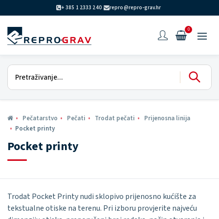
+ 385 1 2333 240
repro@repro-grav.hr
0
Pečatarstvo
Pečati
Trodat pečati
Prijenosna linija
Pocket printy
Pocket printy
Trodat Pocket Printy nudi sklopivo prijenosno kućište za
tekstualne otiske na terenu. Pri izboru provjerite najveću