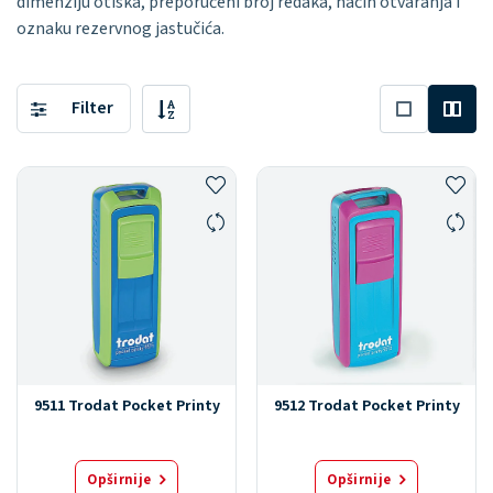
dimenziju otiska, preporučeni broj redaka, način otvaranja i
oznaku rezervnog jastučića.
Filter
9511 Trodat Pocket Printy
9512 Trodat Pocket Printy
Opširnije
Opširnije