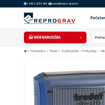
+ 385 1 2333 240
repro@repro-grav.hr
Pečata
WEB NARUDŽBA
Pečatarstvo
Pečati
Trodat pečati
Printy linija
Teks