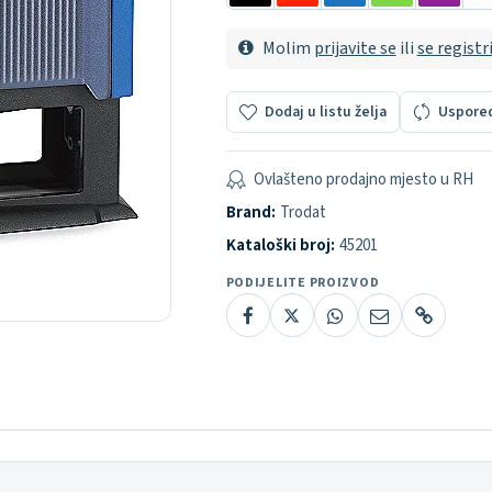
Molim
prijavite se
ili
se registr
Dodaj u listu želja
Uspore
Ovlašteno prodajno mjesto u RH
Brand:
Trodat
Kataloški broj:
45201
PODIJELITE PROIZVOD