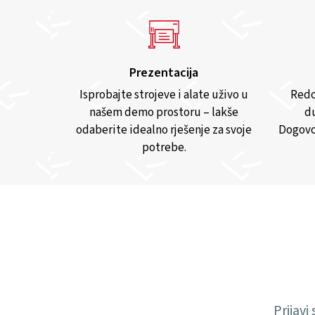
Prezentacija
Isprobajte strojeve i alate uživo u
Redo
našem demo prostoru – lakše
du
odaberite idealno rješenje za svoje
Dogovo
potrebe.
Prijavi