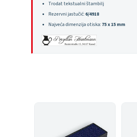
Trodat tekstualni štambilj
Rezervni jastučić:
6/4918
Najveća dimenzija otiska:
75 x 15 mm