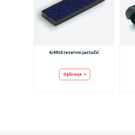
inty
6/4918 rezervni jastučić
Opširnije