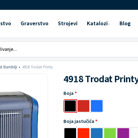
rstvo
Graverstvo
Strojevi
Katalozi
Blog
t štambilji
4918 Trodat Printy
4918 Trodat Print
Boja
Boja jastučića