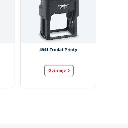
4941 Trodat Printy
464
Opširnije