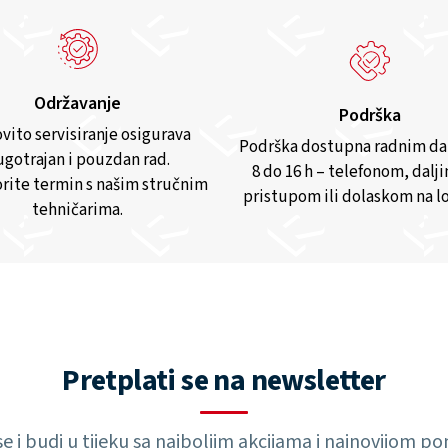
Održavanje
Podrška
vito servisiranje osigurava
Podrška dostupna radnim d
gotrajan i pouzdan rad.
8 do 16 h – telefonom, dalj
rite termin s našim stručnim
pristupom ili dolaskom na lo
tehničarima.
Pretplati se na newsletter
 se i budi u tijeku sa najboljim akcijama i najnovijom 