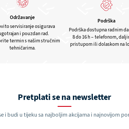
Održavanje
Podrška
vito servisiranje osigurava
Podrška dostupna radnim d
gotrajan i pouzdan rad.
8 do 16 h – telefonom, dalj
rite termin s našim stručnim
pristupom ili dolaskom na lo
tehničarima.
Pretplati se na newsletter
 se i budi u tijeku sa najboljim akcijama i najnovijom 