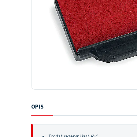
OPIS
Trodat rezervni jastučić