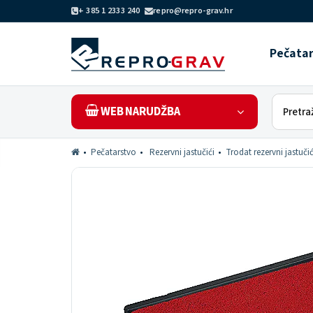
+ 385 1 2333 240
repro@repro-grav.hr
Pečata
WEB NARUDŽBA
Pečatarstvo
Rezervni jastučići
Trodat rezervni jastučić