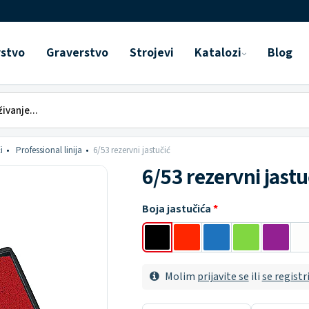
rstvo
Graverstvo
Strojevi
Katalozi
Blog
i
Professional linija
6/53 rezervni jastučić
6/53 rezervni jastu
Boja jastučića
Molim
prijavite se
ili
se registr