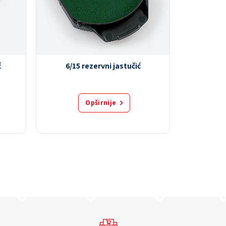
ć
6/15 rezervni jastučić
6/58
Opširnije