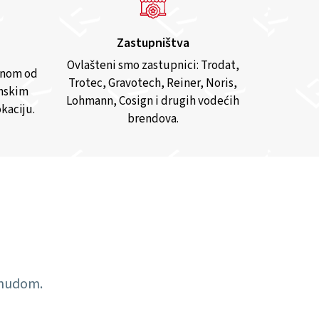
Zastupništva
Ovlašteni smo zastupnici: Trodat,
anom od
Trotec, Gravotech, Reiner, Noris,
inskim
Lohmann, Cosign i drugih vodećih
kaciju.
brendova.
ponudom.