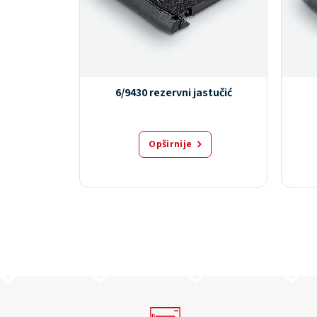
ssional
6/9430 rezervni jastučić
Opširnije