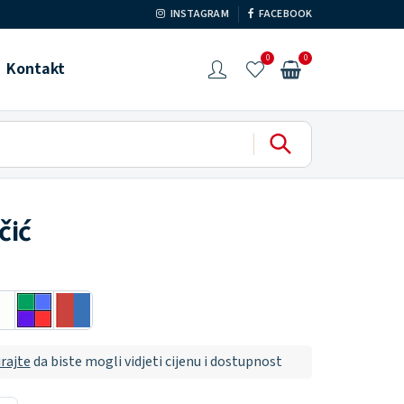
INSTAGRAM
FACEBOOK
0
0
Kontakt
čić
irajte
da biste mogli vidjeti cijenu i dostupnost