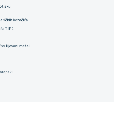
otisku
eričkih kotačića
ića TIP2
čno lijevani metal
 arapski