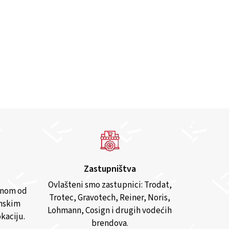
Zastupništva
Ovlašteni smo zastupnici: Trodat,
anom od
Trotec, Gravotech, Reiner, Noris,
inskim
Lohmann, Cosign i drugih vodećih
kaciju.
brendova.