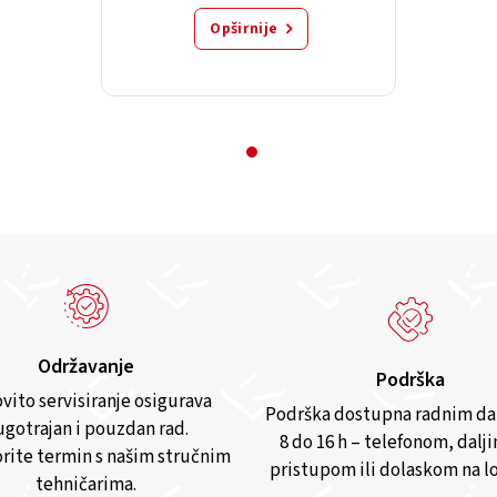
Opširnije
Održavanje
Podrška
vito servisiranje osigurava
Podrška dostupna radnim d
gotrajan i pouzdan rad.
8 do 16 h – telefonom, dalj
rite termin s našim stručnim
pristupom ili dolaskom na lo
tehničarima.