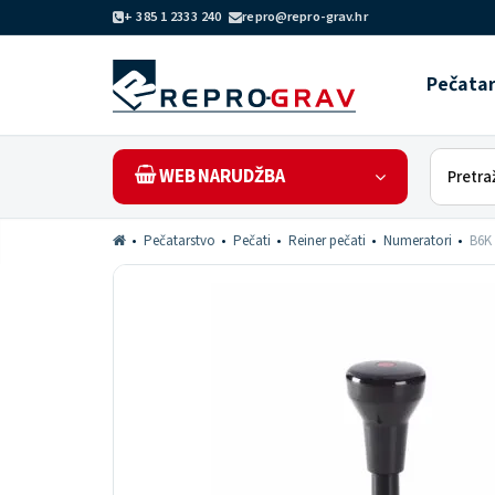
+ 385 1 2333 240
repro@repro-grav.hr
Pečata
WEB NARUDŽBA
Pečatarstvo
Pečati
Reiner pečati
Numeratori
B6K 