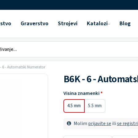
rstvo
Graverstvo
Strojevi
Katalozi
Blog
- 6 - Automatski Numerator
B6K - 6 - Automat
Visina znamenki
4.5 mm
5.5 mm
Molim
prijavite se
ili
se registr