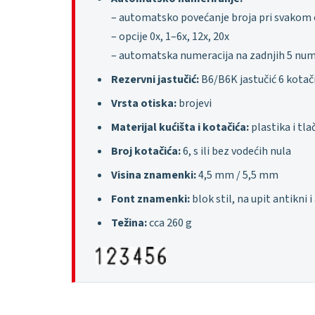
– automatsko povećanje broja pri svakom 
– opcije 0x, 1–6x, 12x, 20x
– automatska numeracija na zadnjih 5 num
Rezervni jastučić:
B6/B6K jastučić 6 kotač
Vrsta otiska:
brojevi
Materijal kućišta i kotačića:
plastika i tla
Broj kotačića:
6, s ili bez vodećih nula
Visina znamenki:
4,5 mm / 5,5 mm
Font znamenki:
blok stil, na upit antikni i
Težina:
cca 260 g