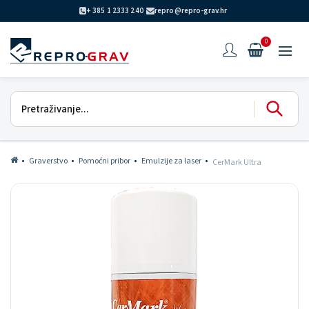
+ 385 1 2333 240
repro@repro-grav.hr
0
Graverstvo
Pomoćni pribor
Emulzije za laser
CerMark Ultra