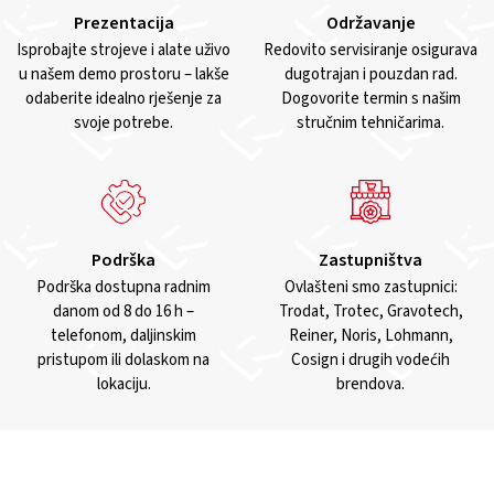
Prezentacija
Održavanje
Isprobajte strojeve i alate uživo
Redovito servisiranje osigurava
u našem demo prostoru – lakše
dugotrajan i pouzdan rad.
odaberite idealno rješenje za
Dogovorite termin s našim
svoje potrebe.
stručnim tehničarima.
Podrška
Zastupništva
Podrška dostupna radnim
Ovlašteni smo zastupnici:
danom od 8 do 16 h –
Trodat, Trotec, Gravotech,
telefonom, daljinskim
Reiner, Noris, Lohmann,
pristupom ili dolaskom na
Cosign i drugih vodećih
lokaciju.
brendova.