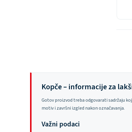
Kopče – informacije za lakš
Gotov proizvod treba odgovarati sadržaju koji ž
motiv i završni izgled nakon označavanja.
Važni podaci