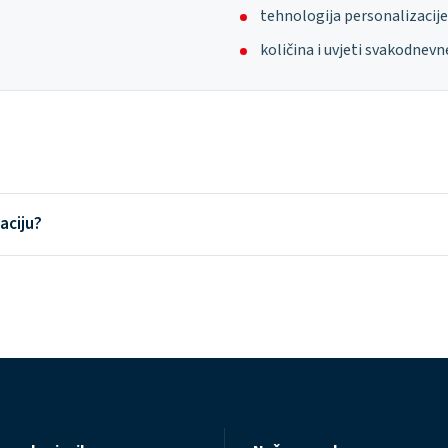
tehnologija personalizacije
količina i uvjeti svakodnev
aciju?