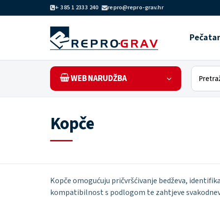
+ 385 1 2333 240
repro@repro-grav.hr
Pečata
WEB NARUDŽBA
Kopče
Kopče omogućuju pričvršćivanje bedževa, identifika
kompatibilnost s podlogom te zahtjeve svakodnev