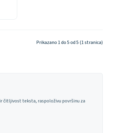
Prikazano 1 do 5 od 5 (1 stranica)
ir čitljivost teksta, raspoloživu površinu za