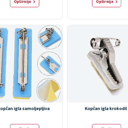
Opširnije
Opširnije
opčan igla samoljepljiva
Kopčan igla krokodil