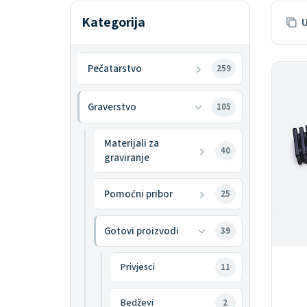
Kategorija
U
Pečatarstvo
259
Graverstvo
105
Materijali za
40
graviranje
Pomoćni pribor
25
Gotovi proizvodi
39
Privjesci
11
Bedževi
2