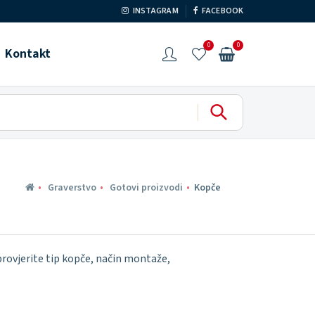
INSTAGRAM
FACEBOOK
0
0
Kontakt
Graverstvo
Gotovi proizvodi
Kopče
provjerite tip kopče, način montaže,