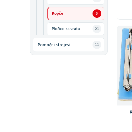
Kopče
5
Pločice za vrata
21
Pomoćni strojevi
11
K